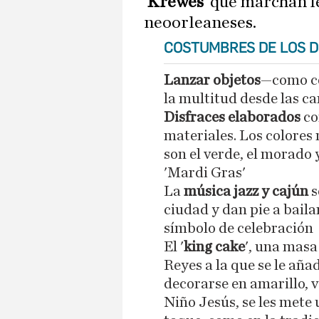
'Krewes'
que marchan fe
neoorleaneses.
COSTUMBRES DE LOS D
Lanzar objetos
—como co
la multitud desde las c
Disfraces elaborados
co
materiales. Los colores
son el verde, el morado 
'Mardi Gras'
La
música jazz y cajún
s
ciudad y dan pie a bail
símbolo de celebración
El '
king cake
', una masa
Reyes a la que se le aña
decorarse en amarillo, 
Niño Jesús, se les mete