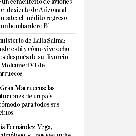
 un cementerio de aviones
 el desierto de Arizona al
mbate: el inédito regreso
 un bombardero B1
 misterio de Lalla Salma:
nde está y cómo vive ocho
os después de su divorcio
 Mohamed VI de
rruecos
 Gran Marruecos: las
biciones de un país
cómodo para todos sus
cinos
is Fernández-Vega,
talmólogo: «Unos segundos