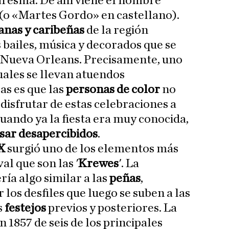
aresma. De ahí viene el nombre
 (o «Martes Gordo» en castellano).
canas y caribeñas
de la región
 bailes, música y decorados que se
e Nueva Orleans. Precisamente, uno
uales se llevan atuendos
as es que las
personas de color
no
 disfrutar de estas celebraciones a
 cuando ya la fiesta era muy conocida,
sar desapercibidos
.
IX
surgió uno de los elementos más
val que son las '
Krewes
'. La
ía algo similar a las
peñas
,
los desfiles que luego se suben a las
s
festejos
previos y posteriores. La
n 1857 de seis de los principales