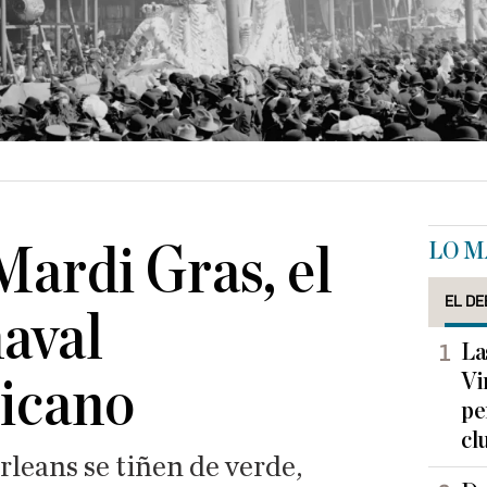
LO M
ardi Gras, el
EL DE
aval
La
Vi
icano
pe
cl
rleans se tiñen de verde,