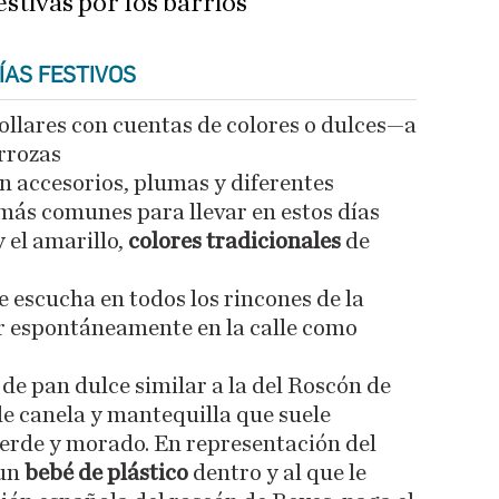
stivas por los barrios
ÍAS FESTIVOS
llares con cuentas de colores o dulces—a
arrozas
n accesorios, plumas y diferentes
 más comunes para llevar en estos días
y el amarillo,
colores tradicionales
de
e escucha en todos los rincones de la
ar espontáneamente en la calle como
 de pan dulce similar a la del Roscón de
de canela y mantequilla que suele
verde y morado. En representación del
 un
bebé de plástico
dentro y al que le