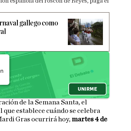
ión española del roscón de Reyes, paga el
arnaval gallego como
ral
én
UNIRME
ración de la Semana Santa, el
el que establece cuándo se celebra
 Mardi Gras ocurrirá hoy,
martes 4 de