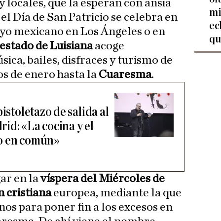
 y locales, que la esperan con ansia
mi
 el Día de San Patricio se celebra en
ec
ayo mexicano en Los Ángeles o en
qu
estado de Luisiana
acoge
ica, bailes, disfraces y turismo de
os de enero hasta la
Cuaresma
.
istoletazo de salida al
id: «La cocina y el
o en común»
ar en la
víspera del Miércoles de
n cristiana
europea, mediante la que
nos para poner fin a los excesos en