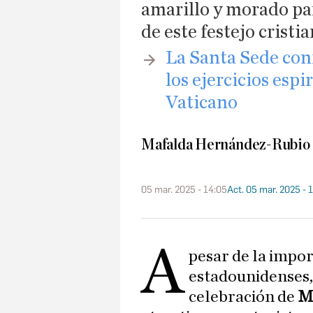
amarillo y morado para
de este festejo cristi
La Santa Sede conf
los ejercicios esp
Vaticano
Mafalda Hernández-Rubio
05 mar. 2025 - 14:05
Act. 05 mar. 2025 - 
A
pesar de la impor
estadounidenses, 
celebración de
Ma