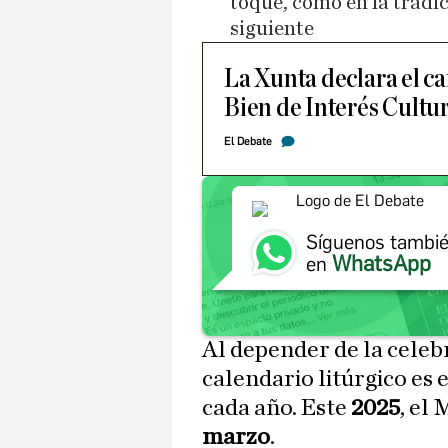
toque, como en la tradic
siguiente
La Xunta declara el c
Bien de Interés Cultu
El Debate
Síguenos tambi
WhatsApp
en
Al depender de la celeb
calendario litúrgico es 
cada año. Este
2025
, el
marzo
.