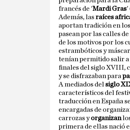
preparación para la Cu
francés de '
Mardi Gras
'
Además, las
raíces afri
aportan tradición en los
pasean por las calles d
de los motivos por los c
estrambóticos y máscar
tenían permitido salir a
finales del siglo XVIII,
y se disfrazaban para
pa
A mediados del
siglo X
característicos del festi
traducción en España ser
encargadas de organizar 
carrozas y
organizan
lo
primera de ellas nació e