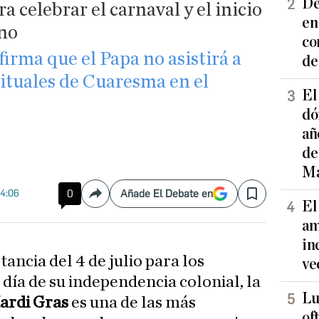
De
 celebrar el carnaval y el inicio
en
ano
co
irma que el Papa no asistirá a
de
irituales de Cuaresma en el
El
dó
añ
de
Ma
14:06
0
Añade El Debate en
Compartir
Save
El
am
in
tancia del 4 de julio para los
ve
día de su independencia colonial, la
Lu
rdi Gras
es una de las más
of