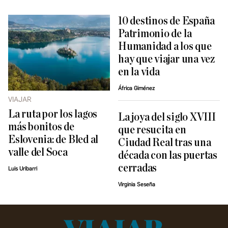
10 destinos de España
Patrimonio de la
Humanidad a los que
hay que viajar una vez
en la vida
África Giménez
VIAJAR
La ruta por los lagos
La joya del siglo XVIII
más bonitos de
que resucita en
Eslovenia: de Bled al
Ciudad Real tras una
valle del Soca
década con las puertas
cerradas
Luis Uribarri
Virginia Seseña