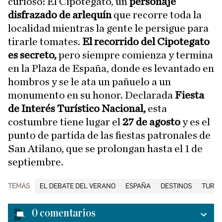
curioso: El Cipotegato, un
personaje
disfrazado de arlequín
que recorre toda la
localidad mientras la gente le persigue para
tirarle tomates.
El recorrido del Cipotegato
es secreto,
pero siempre comienza y termina
en la Plaza de España, donde es levantado en
hombros y se le ata un pañuelo a un
monumento en su honor. Declarada
Fiesta
de Interés Turístico Nacional,
esta
costumbre tiene lugar el
27 de agosto
y es el
punto de partida de las fiestas patronales de
San Atilano, que se prolongan hasta el 1 de
septiembre.
TEMAS
EL DEBATE DEL VERANO
ESPAÑA
DESTINOS
TURIS
0
comentarios