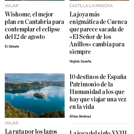
VIAJAR
CASTILLA-LA MANCHA
Wishome, el mejor
La joya más
plan en Cantabria para
enigmática de Cuenca
contemplar el eclipse
que parece sacada de
del 12 de agosto
«El Señor de los
Anillos» cambia para
El Debate
siempre
Virginia Seseña
10 destinos de España
Patrimonio de la
Humanidad a los que
hay que viajar una vez
en la vida
África Giménez
VIAJAR
La ruta por los lagos
La joya del siglo XVIII