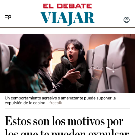
Menú
INICIA
SESIÓ
Un comportamiento agresivo o amenazante puede suponer la
expulsión de la cabina.
freepik
Estos son los motivos por
los que te pueden expulsar