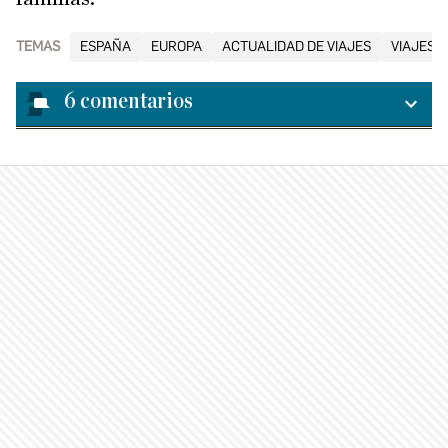
TEMAS
ESPAÑA
EUROPA
ACTUALIDAD DE VIAJES
VIAJES 
6
comentarios