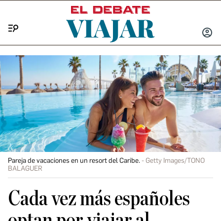
Menú
INICIA
SESIÓ
Pareja de vacaciones en un resort del Caribe.
Getty Images/TONO
BALAGUER
Cada vez más españoles
optan por viajar al