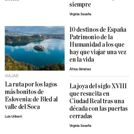
siempre
Virginia Seseña
10 destinos de España
Patrimonio de la
Humanidad a los que
hay que viajar una vez
en la vida
África Giménez
VIAJAR
La ruta por los lagos
La joya del siglo XVIII
más bonitos de
que resucita en
Eslovenia: de Bled al
Ciudad Real tras una
valle del Soca
década con las puertas
cerradas
Luis Uribarri
Virginia Seseña