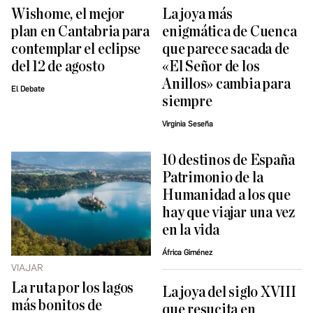
Wishome, el mejor
La joya más
plan en Cantabria para
enigmática de Cuenca
contemplar el eclipse
que parece sacada de
del 12 de agosto
«El Señor de los
Anillos» cambia para
El Debate
siempre
Virginia Seseña
10 destinos de España
Patrimonio de la
Humanidad a los que
hay que viajar una vez
en la vida
África Giménez
VIAJAR
La ruta por los lagos
La joya del siglo XVIII
más bonitos de
que resucita en