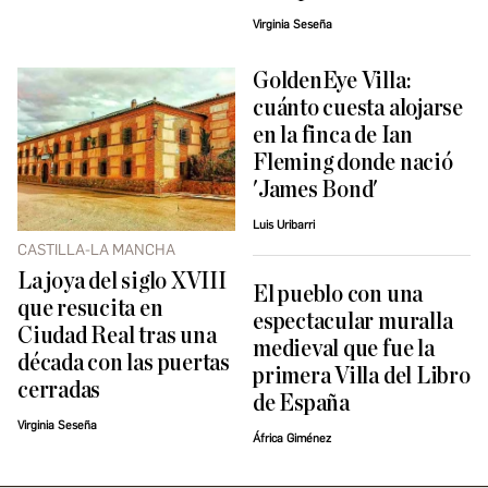
Virginia Seseña
GoldenEye Villa:
cuánto cuesta alojarse
en la finca de Ian
Fleming donde nació
'James Bond'
Luis Uribarri
CASTILLA-LA MANCHA
La joya del siglo XVIII
El pueblo con una
que resucita en
espectacular muralla
Ciudad Real tras una
medieval que fue la
década con las puertas
primera Villa del Libro
cerradas
de España
Virginia Seseña
África Giménez