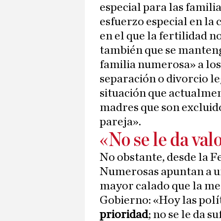
especial para las famili
esfuerzo especial en la
en el que la fertilidad n
también que se manteng
familia numerosa» a lo
separación o divorcio le
situación que actualmen
madres que son excluidos
pareja».
«No se le da valo
No obstante, desde la F
Numerosas apuntan a u
mayor calado que la mer
Gobierno: «Hoy las polí
prioridad
; no se le da s