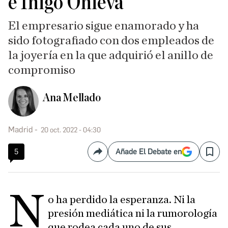
e Íñigo Onieva
El empresario sigue enamorado y ha
sido fotografiado con dos empleados de
la joyería en la que adquirió el anillo de
compromiso
Ana Mellado
Madrid
20 oct. 2022 - 04:30
5
Añade El Debate en
Compartir
Save
N
o ha perdido la esperanza. Ni la
presión mediática ni la rumorología
que rodea cada uno de sus