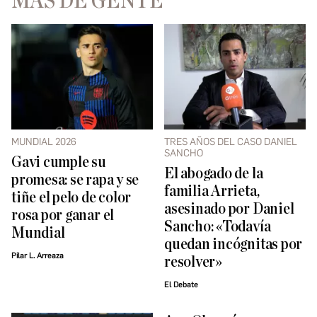
MÁS DE GENTE
MUNDIAL 2026
TRES AÑOS DEL CASO DANIEL
SANCHO
Gavi cumple su
El abogado de la
promesa: se rapa y se
familia Arrieta,
tiñe el pelo de color
asesinado por Daniel
rosa por ganar el
Sancho: «Todavía
Mundial
quedan incógnitas por
Pilar L. Arreaza
resolver»
El Debate