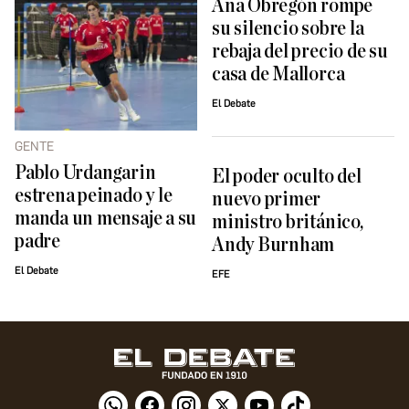
Ana Obregón rompe
su silencio sobre la
rebaja del precio de su
casa de Mallorca
El Debate
GENTE
Pablo Urdangarin
El poder oculto del
estrena peinado y le
nuevo primer
manda un mensaje a su
ministro británico,
padre
Andy Burnham
El Debate
EFE