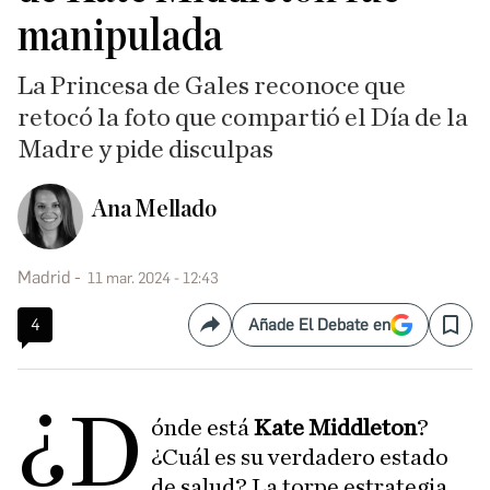
manipulada
La Princesa de Gales reconoce que
retocó la foto que compartió el Día de la
Madre y pide disculpas
Ana Mellado
Madrid
11 mar. 2024 - 12:43
4
Añade El Debate en
Compartir
Save
¿D
ónde está
Kate Middleton
?
¿Cuál es su verdadero estado
de salud? La torpe estrategia