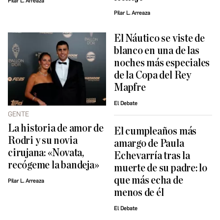
Pilar L. Arreaza
Pilar L. Arreaza
El Náutico se viste de
blanco en una de las
noches más especiales
de la Copa del Rey
Mapfre
El Debate
GENTE
La historia de amor de
El cumpleaños más
Rodri y su novia
amargo de Paula
cirujana: «Novata,
Echevarría tras la
recógeme la bandeja»
muerte de su padre: lo
que más echa de
Pilar L. Arreaza
menos de él
El Debate