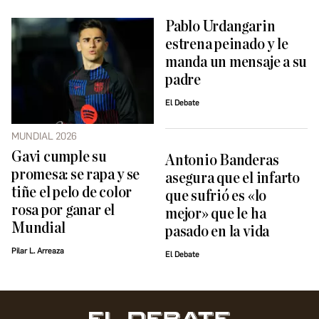
Pablo Urdangarin
estrena peinado y le
manda un mensaje a su
padre
El Debate
MUNDIAL 2026
Gavi cumple su
Antonio Banderas
promesa: se rapa y se
asegura que el infarto
tiñe el pelo de color
que sufrió es «lo
rosa por ganar el
mejor» que le ha
Mundial
pasado en la vida
Pilar L. Arreaza
El Debate