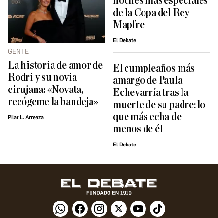
noches más especiales
de la Copa del Rey
Mapfre
El Debate
GENTE
La historia de amor de
El cumpleaños más
Rodri y su novia
amargo de Paula
cirujana: «Novata,
Echevarría tras la
recógeme la bandeja»
muerte de su padre: lo
que más echa de
Pilar L. Arreaza
menos de él
El Debate