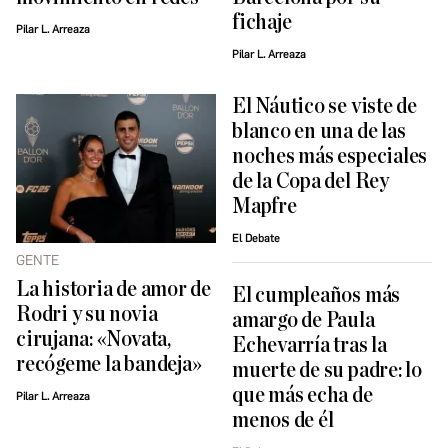
fichaje
Pilar L. Arreaza
Pilar L. Arreaza
El Náutico se viste de
blanco en una de las
noches más especiales
de la Copa del Rey
Mapfre
El Debate
GENTE
La historia de amor de
El cumpleaños más
Rodri y su novia
amargo de Paula
cirujana: «Novata,
Echevarría tras la
recógeme la bandeja»
muerte de su padre: lo
que más echa de
Pilar L. Arreaza
menos de él