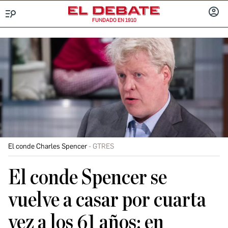
FUNDADO EN 1910
Menú
INICIA
SESIÓ
El conde Charles Spencer
GTRES
El conde Spencer se
vuelve a casar por cuarta
vez a los 61 años: en