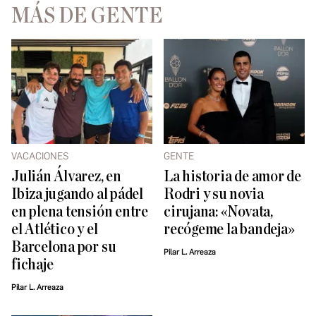
MÁS DE GENTE
VACACIONES
GENTE
Julián Álvarez, en
La historia de amor de
Ibiza jugando al pádel
Rodri y su novia
en plena tensión entre
cirujana: «Novata,
el Atlético y el
recógeme la bandeja»
Barcelona por su
Pilar L. Arreaza
fichaje
Pilar L. Arreaza