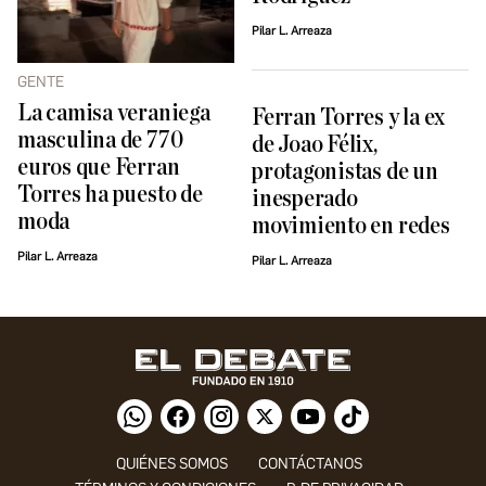
Pilar L. Arreaza
GENTE
La camisa veraniega
Ferran Torres y la ex
masculina de 770
de Joao Félix,
euros que Ferran
protagonistas de un
Torres ha puesto de
inesperado
moda
movimiento en redes
Pilar L. Arreaza
Pilar L. Arreaza
QUIÉNES SOMOS
CONTÁCTANOS