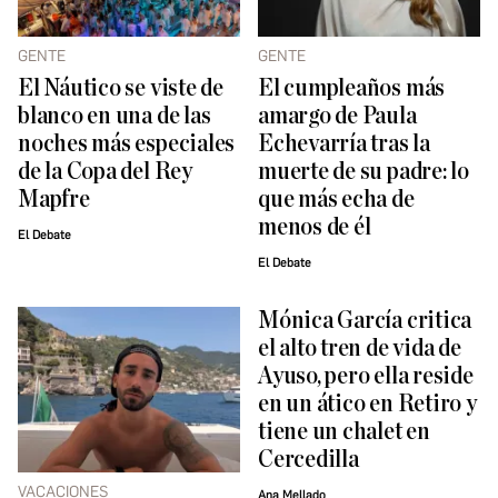
GENTE
GENTE
El Náutico se viste de
El cumpleaños más
blanco en una de las
amargo de Paula
noches más especiales
Echevarría tras la
de la Copa del Rey
muerte de su padre: lo
Mapfre
que más echa de
menos de él
El Debate
El Debate
Mónica García critica
el alto tren de vida de
Ayuso, pero ella reside
en un ático en Retiro y
tiene un chalet en
Cercedilla
VACACIONES
Ana Mellado