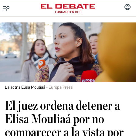
FUNDADO EN 1910
Menú
INICIA
SESIÓ
La actriz Elisa Mouliaá
Europa Press
El juez ordena detener a
Elisa Mouliaá por no
comparecer a la vista por