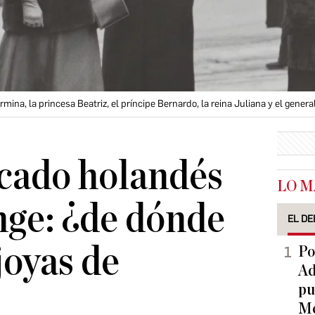
rmina, la princesa Beatriz, el príncipe Bernardo, la reina Juliana y el genera
cado holandés
LO M
nge: ¿de dónde
EL DE
joyas de
Po
Ad
pu
Me