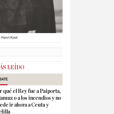
l Henri Koot
ÁS LEÍDO
BATE
r qué el Rey fue a Paiporta,
amuz o a los incendios y no
ede ir ahora a Ceuta y
lilla