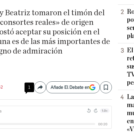
Ro
y Beatriz tomaron el timón del
po
consortes reales» de origen
se
ostó aceptar su posición en el
pl
una es de las más importantes de
El
igno de admiración
re
su
TV
pe
52
1
Añade El Debate en
Compartir
Save
La
ma
mu
en
«V