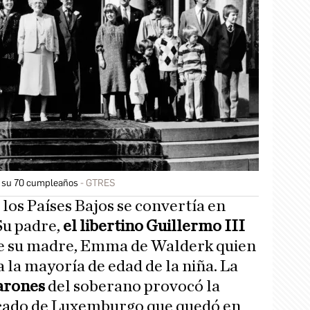
í su 70 cumpleaños
GTRES
los Países Bajos se convertía en
Su padre,
el libertino Guillermo III
fue su madre, Emma de Walderk quien
 la mayoría de edad de la niña. La
arones
del soberano provocó la
ucado de Luxemburgo que quedó en