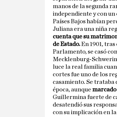
manos de la segunda ra
independiente y con un
Países Bajos habían per
Juliana era una niña re
cuenta que su matrimoni
de Estado.
En 1901, tras 
Parlamento, se casó con
Mecklenburg-Schwerin. 
luce la real familia cuan
cortes fue uno de los re
casamiento. Se trataba 
época, aunque
marcado p
Guillermina fuerte de c
desatendió sus respons
con su implicación en l