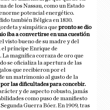
ma de los Nassau, como un Estado
 enorme potencial energético.
dido también Bélgica en 1830.
gordeta y simpática que
pronto se dio
o iba a convertirse en una cuestión
el visto bueno de su madre y del
 el príncipe Enrique de
La magnífica corraza de oro que
do se oficializa la apertura de las
galos que recibieron por el
de un matrimonio al gusto de la
or las dificultades para concebir.
arácter y de aspecto robusto, jamás
abilidades como puso de manifiesto
a Segunda Guerra Bóer. En 1909, tras