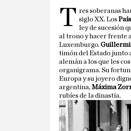
T
res soberanas ha
siglo XX. Los
País
ley de sucesión q
al trono y hacer frente 
Luxemburgo.
Guillermi
timón del Estado junto 
alemán a los que les cos
organigrama. Su fortuna
Europa y su joyero dign
argentina,
Máxima Zorr
rubíes de la dinastía.