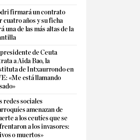
dri firmará un contrato
r cuatro años y su ficha
rá una de las más altas de la
antilla
 presidente de Ceuta
trata a Aida Bao, la
stituta de Intxaurrondo en
E: «Me está llamando
sado»
s redes sociales
rroquíes amenazan de
erte a los ceutíes que se
frentaron a los invasores:
ivos o muertos»