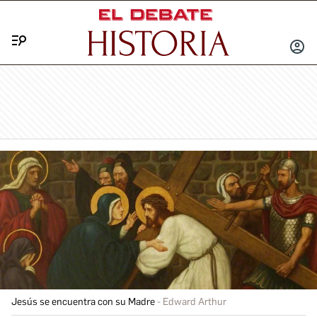
Menú
INICIA
SESIÓ
Jesús se encuentra con su Madre
Edward Arthur