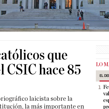
católicos que
LO M
l CSIC hace 85
EL DE
Fe
va
riográfico laicista sobre la
es
titución, la más importante en
pr