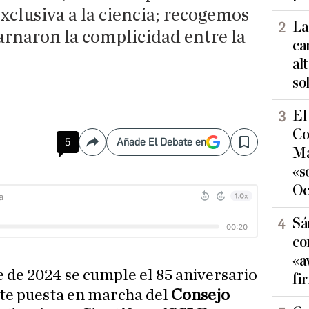
clusiva a la ciencia; recogemos
La
arnaron la complicidad entre la
ca
al
so
El
Co
5
Añade El Debate en
Compartir
Save
Ma
«s
Oc
Sá
co
«a
 de 2024 se cumple el 85 aniversario
fi
te puesta en marcha del
Consejo