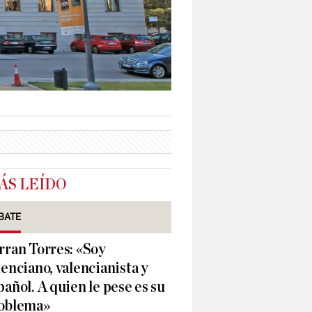
ÁS LEÍDO
BATE
rran Torres: «Soy
lenciano, valencianista y
pañol. A quien le pese es su
oblema»