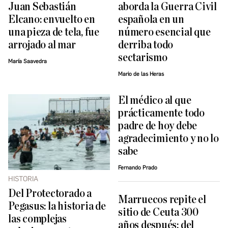
Juan Sebastián
aborda la Guerra Civil
Elcano: envuelto en
española en un
una pieza de tela, fue
número esencial que
arrojado al mar
derriba todo
sectarismo
María Saavedra
Mario de las Heras
El médico al que
prácticamente todo
padre de hoy debe
agradecimiento y no lo
sabe
Fernando Prado
HISTORIA
Del Protectorado a
Marruecos repite el
Pegasus: la historia de
sitio de Ceuta 300
las complejas
años después: del