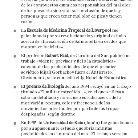
de los compuestos químicos responsables del mal olor
de los pies». Ha sido vital su conclusión de que hay
personas que creen tener mal olor de pies y tienen
razón.
La
Escuela de Medicina Tropical de Liverpool
fue
galardonada por su revolucionario y original estudio
acerca de «La excreción de Salmonella en cerdos que
montan en bicicleta».
El profesor
Robert Faid
, de Carolina del Sur, publicó un
trabajo «vidente, previsor y fiel a la estadística»
calculando las probabilidades de que el premier
soviético Mijaíl Gorbachov fuera el Anticristo.
Obviamente, se le concedió el Ig Nobel de Estadística.
El
premio de Biología
del año 1994 recayó en un trabajo
titulado «El militar estreñido…», en el que se lleva a
cabo un detallado y minucioso estudio acerca de la
motivación, textura, color y frecuencia de los
movimientos intestinales por parte de las tropas
desplegadas, según destino.
En 1995, la
Universidad de Keio
(Japón) fue galardonada
por su apasionante estudio que abría infinitas
posibilidades en el mundo del arte. El trabajo versaba