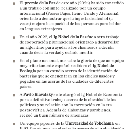
El
premio de la Paz
de este año (2025) ha sido concedido
a un trabajo conjunto, realizado por un equipo
internacional (Países Bajos, Reino Unido y Alemania),
orientado a demostrar que la ingesta de alcohol (a
veces) mejora la capacidad de las personas para hablar
en lenguas extranjeras.
En el año 2022, el
Ig Nobel de la Paz
fue a otro trabajo
de cooperación plurinacional orientado a desarrollar
un algoritmo para ayudar a los chismosos a decidir
cuándo decir la verdad y cuándo mentir.
En el plano nacional, nos cabe la gloria de que un equipo
mayoritariamente español recibiera el
Ig Nobel de
Ecología
por un estudio acerca de la identificación de
bacterias que se encuentran en los chicles usados y
pegados en las aceras de las ciudades de diferentes
países.
A
Pavlo Blavatsky
se le otorgó el Ig Nobel de Economía
por su definitivo trabajo acerca de la obesidad de los
políticos y su relación con la corrupción en la era
postsoviética. Además de alabanzas y parabienes,
recibió un buen número de amenazas.
Un equipo japonés de la
Universidad de Yokohama
, en
1992, fue pionero en el estudio acerca de «La elucidación