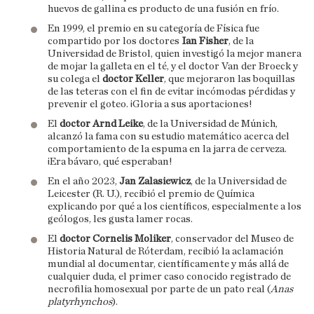
huevos de gallina es producto de una fusión en frío.
En 1999, el premio en su categoría de Física fue
compartido por los doctores
Ian Fisher
, de la
Universidad de Bristol, quien investigó la mejor manera
de mojar la galleta en el té, y el doctor Van der Broeck y
su colega el
doctor Keller
, que mejoraron las boquillas
de las teteras con el fin de evitar incómodas pérdidas y
prevenir el goteo. ¡Gloria a sus aportaciones!
El
doctor Arnd Leike
, de la Universidad de Múnich,
alcanzó la fama con su estudio matemático acerca del
comportamiento de la espuma en la jarra de cerveza.
¡Era bávaro, qué esperaban!
En el año 2023,
Jan Zalasiewicz
, de la Universidad de
Leicester (R. U.), recibió el premio de Química
explicando por qué a los científicos, especialmente a los
geólogos, les gusta lamer rocas.
El
doctor Cornelis Moliker
, conservador del Museo de
Historia Natural de Róterdam, recibió la aclamación
mundial al documentar, científicamente y más allá de
cualquier duda, el primer caso conocido registrado de
necrofilia homosexual por parte de un pato real (
Anas
platyrhynchos
).