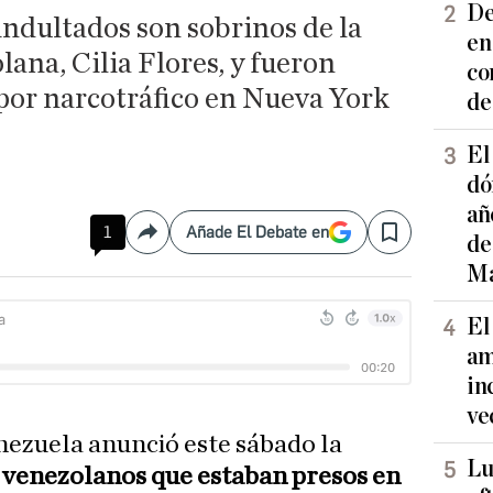
De
indultados son sobrinos de la
en
ana, Cilia Flores, y fueron
co
or narcotráfico en Nueva York
de
El
dó
añ
1
Añade El Debate en
Compartir
Save
de
Ma
El
am
in
ve
nezuela anunció este sábado la
Lu
 venezolanos que estaban presos en