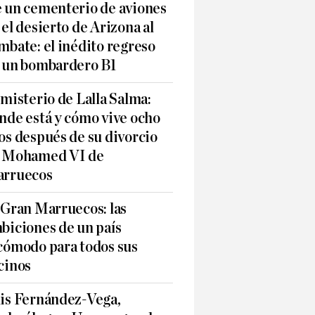
 un cementerio de aviones
 el desierto de Arizona al
mbate: el inédito regreso
 un bombardero B1
 misterio de Lalla Salma:
nde está y cómo vive ocho
os después de su divorcio
 Mohamed VI de
rruecos
 Gran Marruecos: las
biciones de un país
cómodo para todos sus
cinos
is Fernández-Vega,