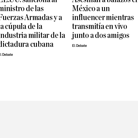
ministro de las
México a un
Fuerzas Armadas y a
influencer mientras
la cúpula de la
transmitía en vivo
industria militar de la
junto a dos amigos
dictadura cubana
El Debate
l Debate