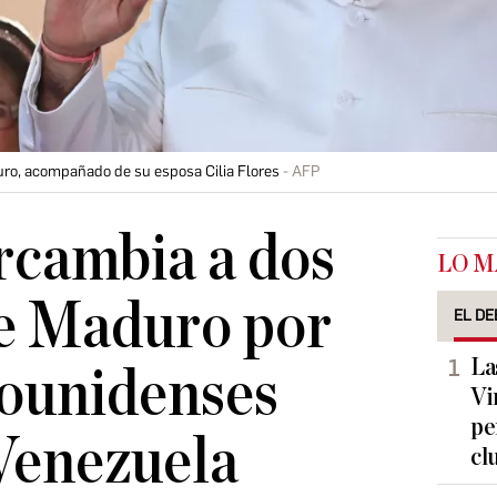
uro, acompañado de su esposa Cilia Flores
AFP
rcambia a dos
LO M
de Maduro por
EL DE
La
dounidenses
Vi
pe
Venezuela
cl