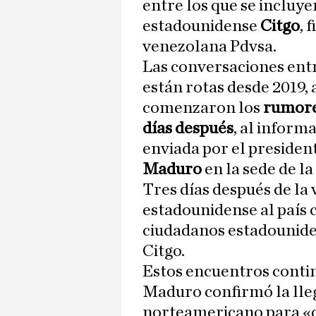
entre los que se incluye
estadounidense
Citgo
, 
venezolana Pdvsa.
Las conversaciones entr
están rotas desde 2019,
comenzaron los
rumores
días después
, al inform
enviada por el presiden
Maduro
en la sede de la
Tres días después de la 
estadounidense al país 
ciudadanos estadouniden
Citgo.
Estos encuentros contin
Maduro confirmó la lleg
norteamericano para «d