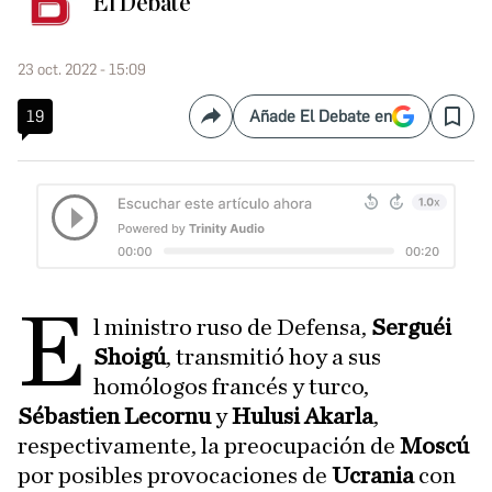
El Debate
23 oct. 2022 - 15:09
19
Añade El Debate en
Compartir
Save
E
l ministro ruso de Defensa,
Serguéi
Shoigú
, transmitió hoy a sus
homólogos francés y turco,
Sébastien Lecornu
y
Hulusi Akarla
,
respectivamente, la preocupación de
Moscú
por posibles provocaciones de
Ucrania
con