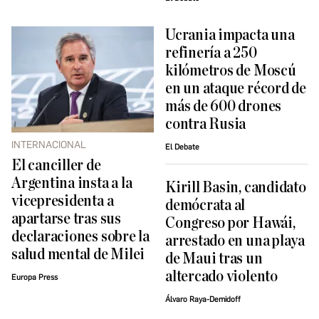
Ucrania impacta una
refinería a 250
kilómetros de Moscú
en un ataque récord de
más de 600 drones
contra Rusia
INTERNACIONAL
El Debate
El canciller de
Argentina insta a la
Kirill Basin, candidato
vicepresidenta a
demócrata al
apartarse tras sus
Congreso por Hawái,
declaraciones sobre la
arrestado en una playa
salud mental de Milei
de Maui tras un
altercado violento
Europa Press
Álvaro Raya-Demidoff