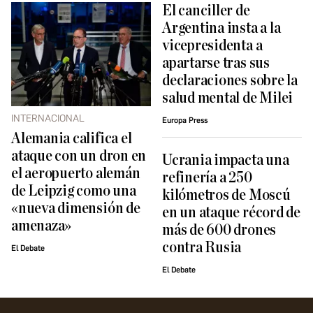
El canciller de
Argentina insta a la
vicepresidenta a
apartarse tras sus
declaraciones sobre la
salud mental de Milei
INTERNACIONAL
Europa Press
Alemania califica el
ataque con un dron en
Ucrania impacta una
el aeropuerto alemán
refinería a 250
de Leipzig como una
kilómetros de Moscú
«nueva dimensión de
en un ataque récord de
amenaza»
más de 600 drones
contra Rusia
El Debate
El Debate