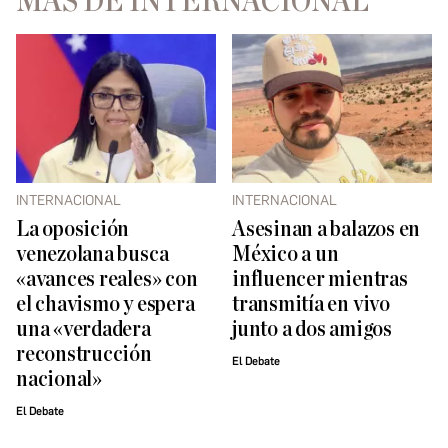
MÁS DE INTERNACIONAL
INTERNACIONAL
INTERNACIONAL
La oposición
Asesinan a balazos en
venezolana busca
México a un
«avances reales» con
influencer mientras
el chavismo y espera
transmitía en vivo
una «verdadera
junto a dos amigos
reconstrucción
El Debate
nacional»
El Debate