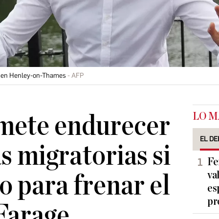
k, en Henley-on-Thames
AFP
LO M
mete endurecer
EL DE
as migratorias si
Fe
va
o para frenar el
es
pr
Farage