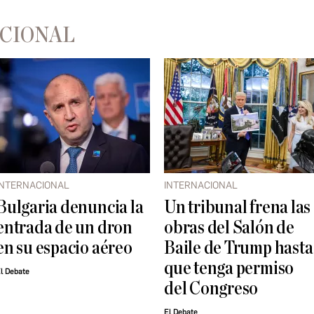
ACIONAL
INTERNACIONAL
INTERNACIONAL
Bulgaria denuncia la
Un tribunal frena las
entrada de un dron
obras del Salón de
en su espacio aéreo
Baile de Trump hasta
que tenga permiso
l Debate
del Congreso
El Debate