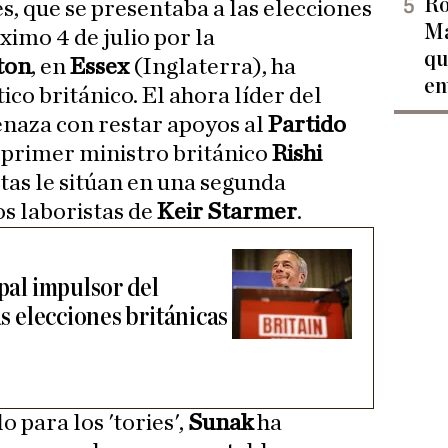
Ro
es, que se presentaba a las elecciones
Ma
ximo 4 de julio por la
qu
ton
, en
Essex
(Inglaterra), ha
en
ico británico. El ahora líder del
naza con restar apoyos al
Partido
 primer ministro británico
Rishi
stas le sitúan en una segunda
os laboristas de
Keir Starmer
.
ipal impulsor del
as elecciones británicas
 para los 'tories',
Sunak
ha