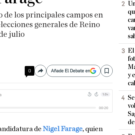
Un
qu
o de los principales campos en
ca
 elecciones generales de Reino
va
e julio
sa
El
fo
Ma
0
Añade El Debate en
Compartir
Save
y 
ca
Se
vo
Sa
de
andidatura de
Nigel Farage
, quien