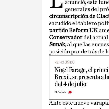
L
anunció, este lun
generales del pró
circunscripción de Clac
sacudido el tablero polít
partido Reform UK
ame
Conservador
del actual
Sunak
, al que las encue
posición por detrás de l
REINO UNIDO
Nigel Farage, el princ
Brexit, se presenta a l
del 4 de julio
El Debate
Ante este nuevo varapalo