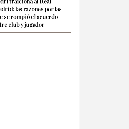
dri traiciona al Real
drid: las razones por las
e se rompió el acuerdo
tre club y jugador