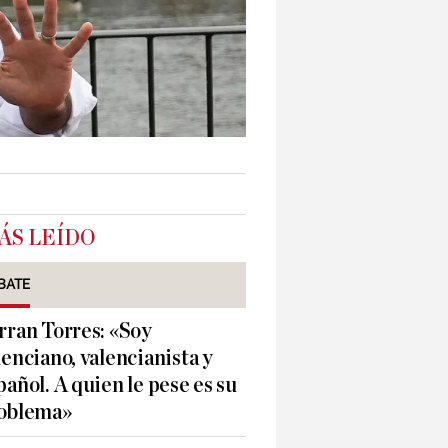
ÁS LEÍDO
BATE
rran Torres: «Soy
lenciano, valencianista y
pañol. A quien le pese es su
oblema»