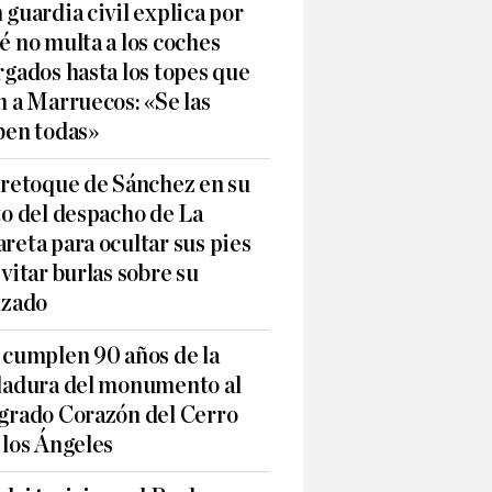
 guardia civil explica por
é no multa a los coches
rgados hasta los topes que
n a Marruecos: «Se las
ben todas»
 retoque de Sánchez en su
to del despacho de La
reta para ocultar sus pies
evitar burlas sobre su
lzado
 cumplen 90 años de la
ladura del monumento al
grado Corazón del Cerro
 los Ángeles