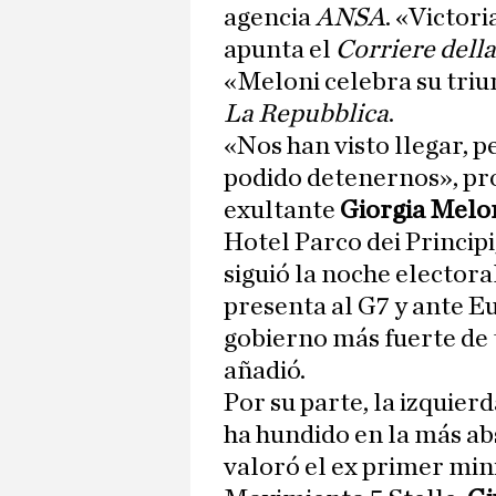
agencia
ANSA
. «Victori
apunta el
Corriere della
«Meloni celebra su triu
La Repubblica
.
«Nos han visto llegar, p
podido detenernos», p
exultante
Giorgia Melo
Hotel Parco dei Princip
siguió la noche electoral
presenta al G7 y ante E
gobierno más fuerte de 
añadió.
Por su parte, la izquierd
ha hundido en la más a
valoró el ex primer mini