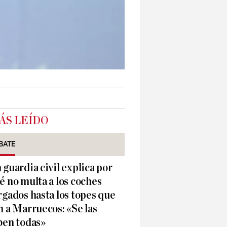
ÁS LEÍDO
BATE
 guardia civil explica por
é no multa a los coches
rgados hasta los topes que
n a Marruecos: «Se las
ben todas»