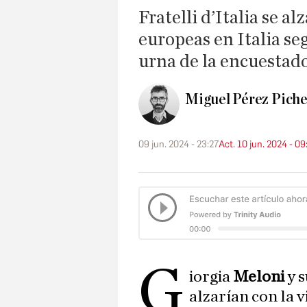
Fratelli d’Italia se al
europeas en Italia se
urna de la encuesta
Miguel Pérez Piche
09 jun. 2024 - 23:27
Act. 10 jun. 2024 - 09
G
iorgia
Meloni
y 
alzarían con la v