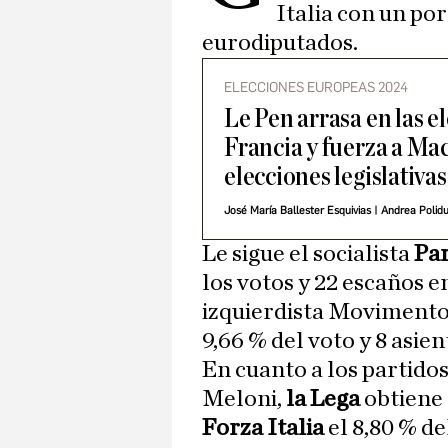
Italia con un por
eurodiputados.
ELECCIONES EUROPEAS 2024
Le Pen arrasa en las e
Francia y fuerza a Ma
elecciones legislativas
José María Ballester Esquivias
|
Andrea Polid
Le sigue el socialista
Pa
los votos y 22 escaños 
izquierdista Movimento 
9,66 % del voto y 8 asi
En cuanto a los partido
Meloni,
la Lega
obtiene e
Forza Italia
el 8,80 % de