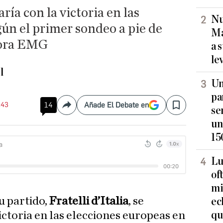
zaría con la victoria en las
Nu
gún el primer sondeo a pie de
Ma
dora EMG
a 
le
l
Un
pa
:43
14
Añade El Debate en
Compartir
Save
se
un
15
Lu
of
mi
su partido,
Fratelli d’Italia
, se
ec
qu
ictoria en las elecciones europeas en