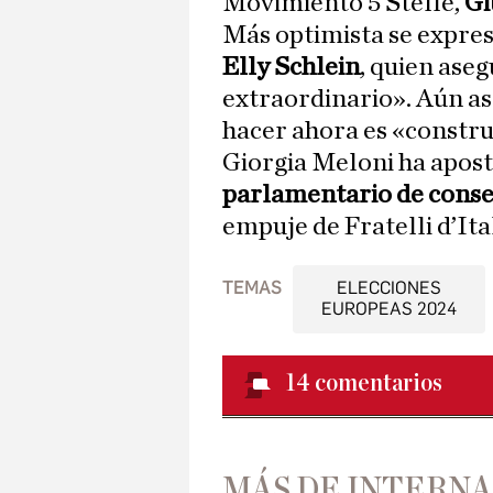
Movimiento 5 Stelle,
Gi
Más optimista se expres
Elly Schlein
, quien ase
extraordinario». Aún as
hacer ahora es «constru
Giorgia Meloni ha apos
parlamentario de conse
empuje de Fratelli d’Ital
TEMAS
ELECCIONES
EUROPEAS 2024
14
comentarios
MÁS DE INTERN