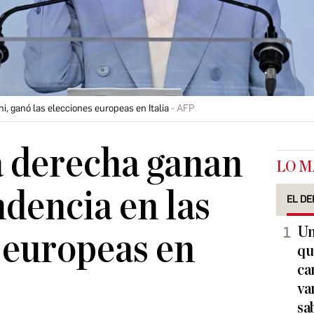
ni, ganó las elecciones europeas en Italia
AFP
a derecha ganan
LO M
dencia en las
EL DE
Un
 europeas en
qu
ca
va
sa