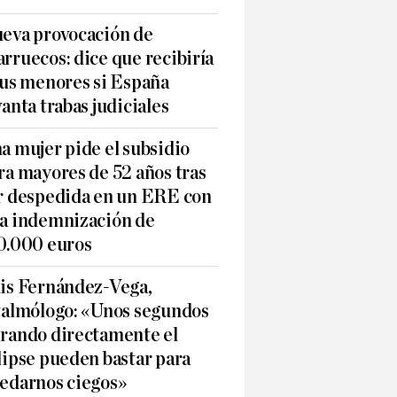
eva provocación de
rruecos: dice que recibiría
sus menores si España
vanta trabas judiciales
a mujer pide el subsidio
ra mayores de 52 años tras
r despedida en un ERE con
a indemnización de
0.000 euros
is Fernández-Vega,
talmólogo: «Unos segundos
rando directamente el
lipse pueden bastar para
edarnos ciegos»