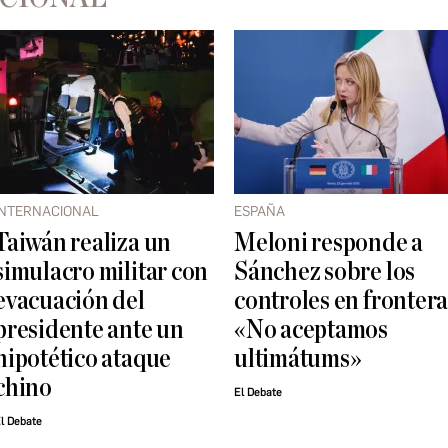
INTERNACIONAL
ESPAÑA
Taiwán realiza un
Meloni responde a
simulacro militar con
Sánchez sobre los
evacuación del
controles en frontera
presidente ante un
«No aceptamos
hipotético ataque
ultimátums»
chino
El Debate
l Debate