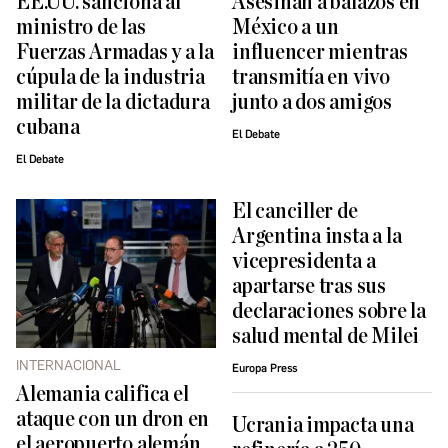
EE.UU. sanciona al
Asesinan a balazos en
ministro de las
México a un
Fuerzas Armadas y a la
influencer mientras
cúpula de la industria
transmitía en vivo
militar de la dictadura
junto a dos amigos
cubana
El Debate
El Debate
El canciller de
Argentina insta a la
vicepresidenta a
apartarse tras sus
declaraciones sobre la
salud mental de Milei
INTERNACIONAL
Europa Press
Alemania califica el
ataque con un dron en
Ucrania impacta una
el aeropuerto alemán