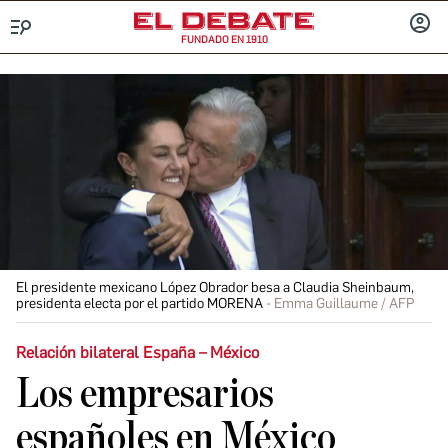
FUNDADO EN 1910
Menú
INICIA
SESIÓ
El presidente mexicano López Obrador besa a Claudia Sheinbaum,
presidenta electa por el partido MORENA
Emma Guillaume / AFP
Relación bilateral España – México
Los empresarios
españoles en México