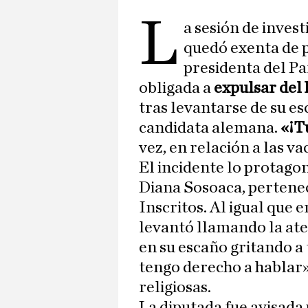
L
a sesión de inves
quedó exenta de p
presidenta del Pa
obligada a
expulsar del
tras levantarse de su esc
candidata alemana.
«¡T
vez, en relación a las va
El incidente lo protago
Diana Sosoaca, pertenec
Inscritos. Al igual que 
levantó llamando la aten
en su escaño gritando a
tengo derecho a hablar
religiosas.
La diputada fue avisada