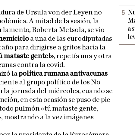
tidura de Ursula von der Leyen no
Nu
Ma
olémica. A mitad de la sesión, la
a 
rlamento, Roberta Metsola, se vio
le
 hemiciclo
a una de las eurodiputadas
año para dirigirse a gritos hacia la
ú mataste gente!»
, repetía una y otra
cunas contra la covid.
nizó la
política rumana antivacunas
iente al grupo político de los No
en la jornada del miércoles, cuando se
ción, en esta ocasión se puso de pie
 todo pulmón «tú mataste gente,
», mostrando a la vez imágenes
 por la presidenta de la Eurocámara