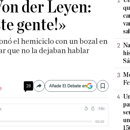
Un
 Von der Leyen:
qu
ca
te gente!»
va
sa
nó el hemiciclo con un bozal en
Na
ar que no la dejaban hablar
hi
Sá
Mo
Fe
28
Añade El Debate en
Compartir
Save
03
Un
pa
se
un
15