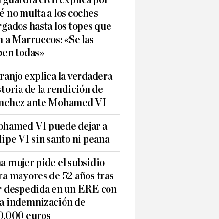
 guardia civil explica por
é no multa a los coches
rgados hasta los topes que
n a Marruecos: «Se las
ben todas»
ranjo explica la verdadera
storia de la rendición de
nchez ante Mohamed VI
hamed VI puede dejar a
lipe VI sin santo ni peana
a mujer pide el subsidio
ra mayores de 52 años tras
r despedida en un ERE con
a indemnización de
0.000 euros