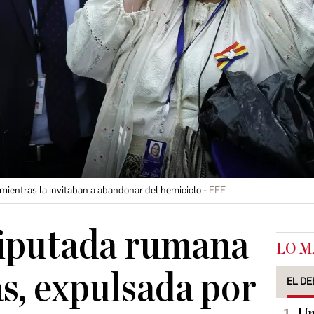
ientras la invitaban a abandonar del hemiciclo
EFE
iputada rumana
LO M
s, expulsada por
EL DE