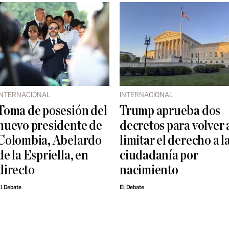
INTERNACIONAL
INTERNACIONAL
Toma de posesión del
Trump aprueba dos
nuevo presidente de
decretos para volver 
Colombia, Abelardo
limitar el derecho a l
de la Espriella, en
ciudadanía por
directo
nacimiento
l Debate
El Debate