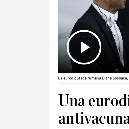
La eurodiputada rumana Diana Sosoaca, m
Una eurod
antivacuna