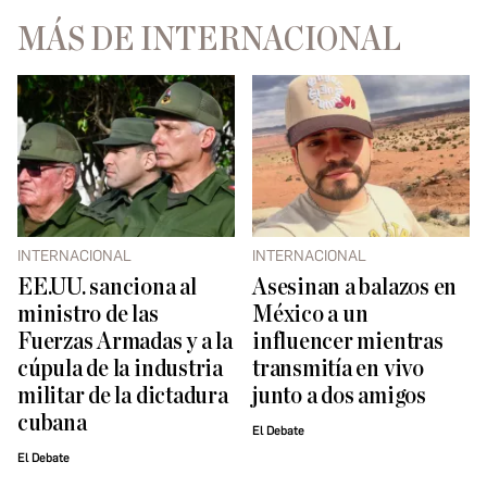
MÁS DE INTERNACIONAL
INTERNACIONAL
INTERNACIONAL
EE.UU. sanciona al
Asesinan a balazos en
ministro de las
México a un
Fuerzas Armadas y a la
influencer mientras
cúpula de la industria
transmitía en vivo
militar de la dictadura
junto a dos amigos
cubana
El Debate
El Debate