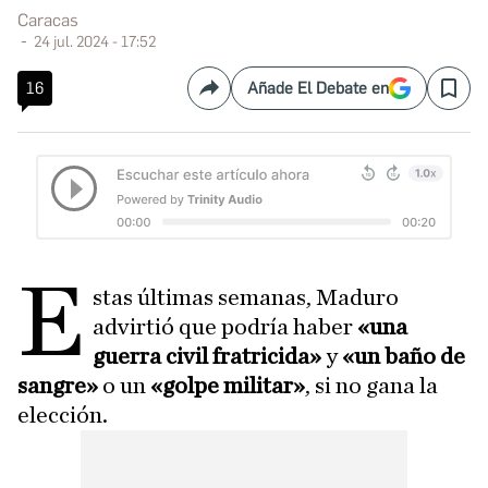
Caracas
24 jul. 2024 - 17:52
16
Añade El Debate en
Compartir
Save
E
stas últimas semanas, Maduro
advirtió que podría haber
«una
guerra civil fratricida»
y
«un baño de
sangre»
o un
«golpe militar»
, si no gana la
elección.