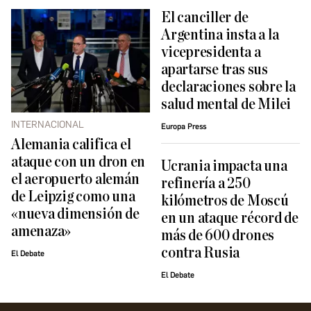
El canciller de
Argentina insta a la
vicepresidenta a
apartarse tras sus
declaraciones sobre la
salud mental de Milei
INTERNACIONAL
Europa Press
Alemania califica el
ataque con un dron en
Ucrania impacta una
el aeropuerto alemán
refinería a 250
de Leipzig como una
kilómetros de Moscú
«nueva dimensión de
en un ataque récord de
amenaza»
más de 600 drones
contra Rusia
El Debate
El Debate