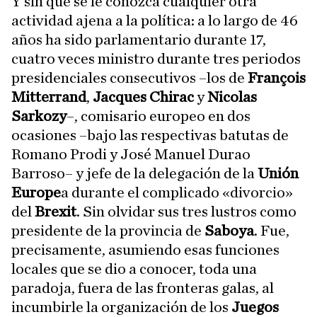
Y sin que se le conozca cualquier otra
actividad ajena a la política: a lo largo de 46
años ha sido parlamentario durante 17,
cuatro veces ministro durante tres periodos
presidenciales consecutivos –los de
François
Mitterrand
,
Jacques Chirac
y
Nicolas
Sarkozy
–, comisario europeo en dos
ocasiones –bajo las respectivas batutas de
Romano Prodi y José Manuel Durao
Barroso– y jefe de la delegación de la
Unión
Europe
a durante el complicado «divorcio»
del
Brexit
. Sin olvidar sus tres lustros como
presidente de la provincia de
Saboya
. Fue,
precisamente, asumiendo esas funciones
locales que se dio a conocer, toda una
paradoja, fuera de las fronteras galas, al
incumbirle la organización de los
Juegos