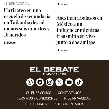
INTERNACIONAL
El Debate
Un tiroteo en una
escuela de secundaria
Asesinan a balazos en
en Tailandia deja al
México a un
menos seis muertos y
influencer mientras
15 heridos
transmitía en vivo
junto a dos amigos
El Debate
El Debate
QUIÉNES SOMOS
CONTÁCTANOS
TÉRMINOS Y CONDICIONES
P. DE PRIVACIDAD
P. DE COOKIES
P. DE COMENTARIOS