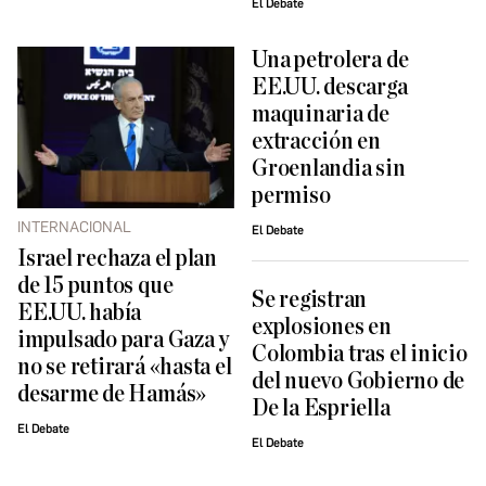
El Debate
Una petrolera de
EE.UU. descarga
maquinaria de
extracción en
Groenlandia sin
permiso
INTERNACIONAL
El Debate
Israel rechaza el plan
de 15 puntos que
Se registran
EE.UU. había
explosiones en
impulsado para Gaza y
Colombia tras el inicio
no se retirará «hasta el
del nuevo Gobierno de
desarme de Hamás»
De la Espriella
El Debate
El Debate