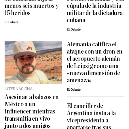
menos seis muertos y
cúpula de la industria
15 heridos
militar de la dictadura
cubana
El Debate
El Debate
Alemania califica el
ataque con un dron en
el aeropuerto alemán
de Leipzig como una
«nueva dimensión de
amenaza»
INTERNACIONAL
El Debate
Asesinan a balazos en
México a un
El canciller de
influencer mientras
Argentina insta a la
transmitía en vivo
vicepresidenta a
junto a dos amigos
apartarse tras sus