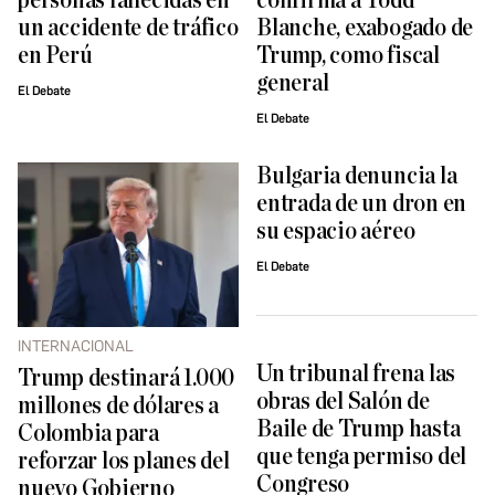
personas fallecidas en
confirma a Todd
un accidente de tráfico
Blanche, exabogado de
en Perú
Trump, como fiscal
general
El Debate
El Debate
Bulgaria denuncia la
entrada de un dron en
su espacio aéreo
El Debate
INTERNACIONAL
Un tribunal frena las
Trump destinará 1.000
obras del Salón de
millones de dólares a
Baile de Trump hasta
Colombia para
que tenga permiso del
reforzar los planes del
Congreso
nuevo Gobierno