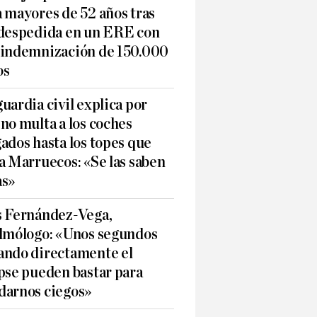
 mayores de 52 años tras
 despedida en un ERE con
 indemnización de 150.000
os
uardia civil explica por
no multa a los coches
ados hasta los topes que
a Marruecos: «Se las saben
as»
s Fernández-Vega,
almólogo: «Unos segundos
ando directamente el
pse pueden bastar para
darnos ciegos»