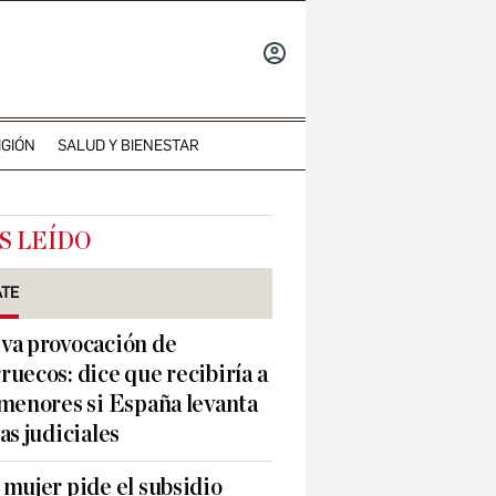
INICIAR
SESIÓN
IGIÓN
SALUD Y BIENESTAR
S LEÍDO
ATE
va provocación de
uecos: dice que recibiría a
menores si España levanta
as judiciales
mujer pide el subsidio