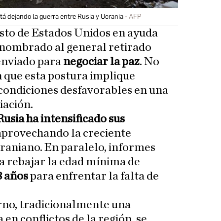
á dejando la guerra entre Rusia y Ucrania
AFP
gasto de Estados Unidos en ayuda
a nombrado al general retirado
enviado para
negociar la paz
. No
 que esta postura implique
condiciones desfavorables en una
iación.
Rusia ha intensificado sus
 aprovechando la creciente
craniano. En paralelo, informes
a rebajar la edad mínima de
8 años
para enfrentar la falta de
erno, tradicionalmente una
en conflictos de la región, se