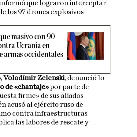
 informó que lograron interceptar
 de los 97 drones explosivos
que masivo con 90
contra Ucrania en
de armas occidentales
o,
Volodímir Zelenski
, denunció lo
o de «chantaje»
por parte de
uesta firme» de sus aliados
n acusó al ejército ruso de
mo contra infraestructuras
lica las labores de rescate y