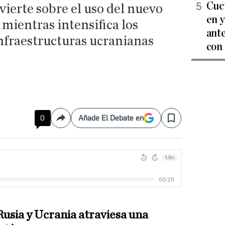
Cucu
vierte sobre el uso del nuevo
en y
mientras intensifica los
ant
fraestructuras ucranianas
con
0
Añade El Debate en
Compartir
Save
Rusia y Ucrania atraviesa una