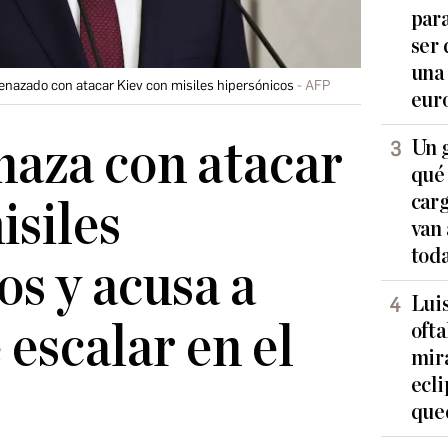
para
ser
una
menazado con atacar Kiev con misiles hipersónicos
AFP
eur
aza con atacar
Un g
qué 
carg
isiles
van 
tod
os y acusa a
Lui
 escalar en el
oft
mir
ecli
que