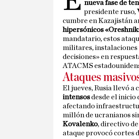
E
nueva fase de te
presidente ruso,
cumbre en Kazajistán a
hipersónicos «Oreshnik
mandatario, estos ataqu
militares, instalaciones
decisiones» en respuesta
ATACMS estadounidense
Ataques masivos
El jueves, Rusia llevó a
intensos
desde el inicio 
afectando infraestructu
millón de ucranianos si
Kovalenko
, directivo d
ataque provocó cortes de