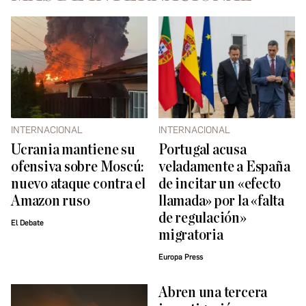
INTERNACIONAL
INTERNACIONAL
Ucrania mantiene su
Portugal acusa
ofensiva sobre Moscú:
veladamente a España
nuevo ataque contra el
de incitar un «efecto
Amazon ruso
llamada» por la «falta
de regulación»
El Debate
migratoria
Europa Press
Abren una tercera