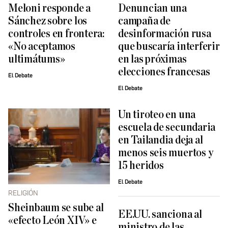
Meloni responde a
Denuncian una
Sánchez sobre los
campaña de
controles en frontera:
desinformación rusa
«No aceptamos
que buscaría interferir
ultimátums»
en las próximas
elecciones francesas
El Debate
El Debate
Un tiroteo en una
escuela de secundaria
en Tailandia deja al
menos seis muertos y
15 heridos
El Debate
RELIGIÓN
Sheinbaum se sube al
EE.UU. sanciona al
«efecto León XIV» e
ministro de las