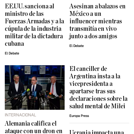
EE.UU. sanciona al
Asesinan a balazos en
ministro de las
México a un
Fuerzas Armadas y a la
influencer mientras
cúpula de la industria
transmitía en vivo
militar de la dictadura
junto a dos amigos
cubana
El Debate
El Debate
El canciller de
Argentina insta a la
vicepresidenta a
apartarse tras sus
declaraciones sobre la
salud mental de Milei
INTERNACIONAL
Europa Press
Alemania califica el
ataque con un dron en
Ucrania impacta una