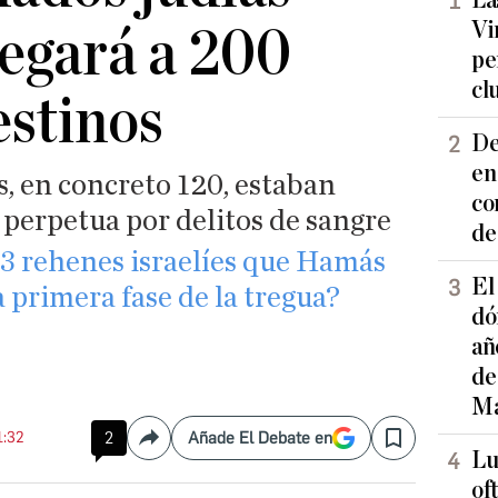
La
Vi
regará a 200
pe
cl
estinos
De
en
s, en concreto 120, estaban
co
perpetua por delitos de sangre
de
33 rehenes israelíes que Hamás
El
a primera fase de la tregua?
dó
añ
de
Ma
1:32
2
Añade El Debate en
Compartir
Save
Lu
of