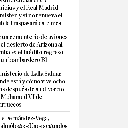
s diferencias entre
nicius y el Real Madrid
rsisten y si no renueva el
ub le traspasará este mes
 un cementerio de aviones
 el desierto de Arizona al
mbate: el inédito regreso
 un bombardero B1
 misterio de Lalla Salma:
nde está y cómo vive ocho
os después de su divorcio
 Mohamed VI de
rruecos
is Fernández-Vega,
talmólogo: «Unos segundos