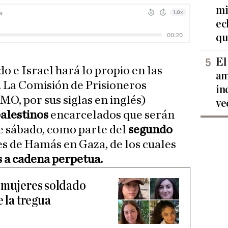
mi
ec
qu
El
o e Israel hará lo propio en las
am
 La Comisión de Prisioneros
in
MO, por sus siglas en inglés)
ve
alestinos
encarcelados que serán
te sábado, como parte del
segundo
s de Hamás en Gaza, de los cuales
 a cadena perpetua.
 mujeres soldado
e la tregua