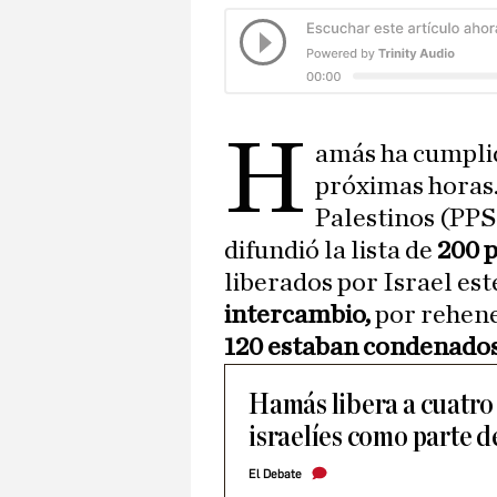
H
amás ha cumplid
próximas horas.
Palestinos (PPS
difundió la lista de
200 p
liberados por Israel es
intercambio,
por rehene
120 estaban condenados
Hamás libera a cuatro
israelíes como parte d
El Debate