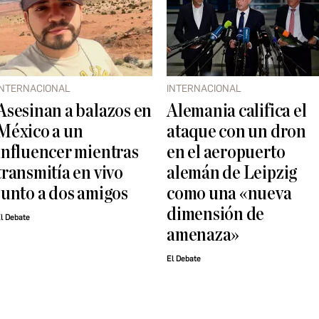
INTERNACIONAL
INTERNACIONAL
Asesinan a balazos en
Alemania califica el
México a un
ataque con un dron
influencer mientras
en el aeropuerto
transmitía en vivo
alemán de Leipzig
junto a dos amigos
como una «nueva
dimensión de
l Debate
amenaza»
El Debate