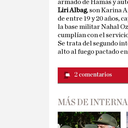
armado de Hamás y auto
Liri Albag
, son Karina A
de entre 19 y 20 años, c
la base militar Nahal O
cumplían con el servicio
Se trata del segundo in
alto al fuego pactado e
2
comentarios
MÁS DE INTERN