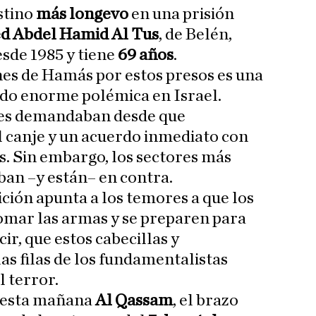
estino
más longevo
en una prisión
 Abdel Hamid Al Tus
, de Belén,
esde 1985 y tiene
69 años
.
es de Hamás por estos presos es una
ado enorme polémica en Israel.
nes demandaban desde que
l canje y un acuerdo inmediato con
s. Sin embargo, los sectores más
ban –y están– en contra.
ición apunta a los temores a que los
omar las armas y se preparen para
ir, que estos cabecillas y
as filas de los fundamentalistas
l terror.
ó esta mañana
Al Qassam
, el brazo