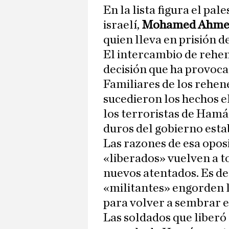
En la lista figura el pal
israelí,
Mohamed Ahmed
quien lleva en prisión d
El intercambio de rehen
decisión que ha provoc
Familiares de los rehe
sucedieron los hechos e
los terroristas de Hamá
duros del gobierno esta
Las razones de esa opos
«liberados» vuelven a t
nuevos atentados. Es dec
«militantes» engorden l
para volver a sembrar e
Las soldados que liber