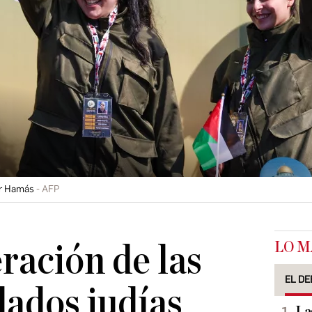
or Hamás
AFP
LO M
eración de las
EL DE
dados judías