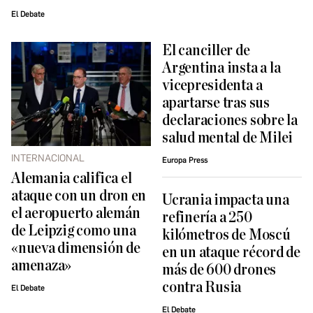
El Debate
El canciller de
Argentina insta a la
vicepresidenta a
apartarse tras sus
declaraciones sobre la
salud mental de Milei
INTERNACIONAL
Europa Press
Alemania califica el
ataque con un dron en
Ucrania impacta una
el aeropuerto alemán
refinería a 250
de Leipzig como una
kilómetros de Moscú
«nueva dimensión de
en un ataque récord de
amenaza»
más de 600 drones
contra Rusia
El Debate
El Debate