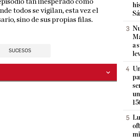
 episodio tan inesperado como
hi
de todos se vigilan, esta vez el
Sá
rio, sino de sus propias filas.
Nu
Ma
a 
SUCESOS
le
Un
pa
se
un
15
Lu
of
mi