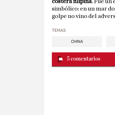
costera filipina
. Fue un
simbólico: en un mar don
golpe no vino del adversa
TEMAS
CHINA
5
comentarios