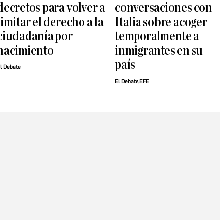
decretos para volver a
conversaciones con
limitar el derecho a la
Italia sobre acoger
ciudadanía por
temporalmente a
nacimiento
inmigrantes en su
país
l Debate
El Debate,EFE