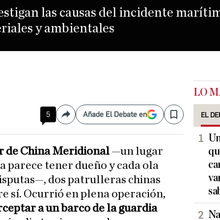
estigan las causas del incidente maríti
riales y ambientales
LO M
5
Añade El Debate en
EL DE
Compartir
Save
Un
 de China Meridional
—un lugar
qu
ca
a parece tener dueño y cada ola
va
isputas—, dos patrulleras chinas
sa
 sí. Ocurrió en plena operación,
ceptar a un barco de la guardia
Na