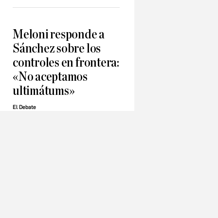
Meloni responde a
Sánchez sobre los
controles en frontera:
«No aceptamos
ultimátums»
El Debate