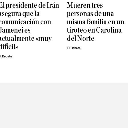
El presidente de Irán
Mueren tres
asegura que la
personas de una
comunicación con
misma familia en un
Jamenei es
tiroteo en Carolina
actualmente «muy
del Norte
difícil»
El Debate
l Debate