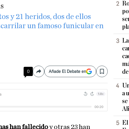
Ro
as
po
os y 21 heridos, dos de ellos
se
scarrilar un famoso funicular en
pl
La
ca
ca
má
de
0
Añade El Debate en
Compartir
Save
Un
a 
se
Al
El
nas han fallecido
y otras 23 han