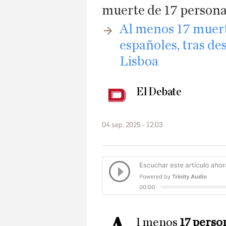
muerte de 17 person
​Al menos 17 muert
españoles, tras de
Lisboa
El Debate
04 sep. 2025 - 12:03
l menos
17 perso