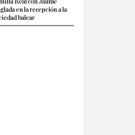
milia Real con Jaume
glada en la recepción a la
ciedad balear