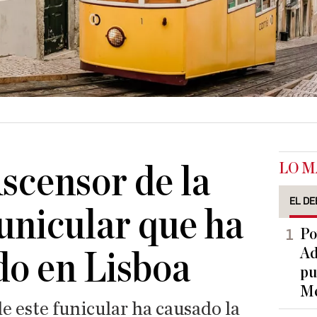
LO M
Ascensor de la
EL DE
funicular que ha
Po
Ad
do en Lisboa
pu
Me
e este funicular ha causado la