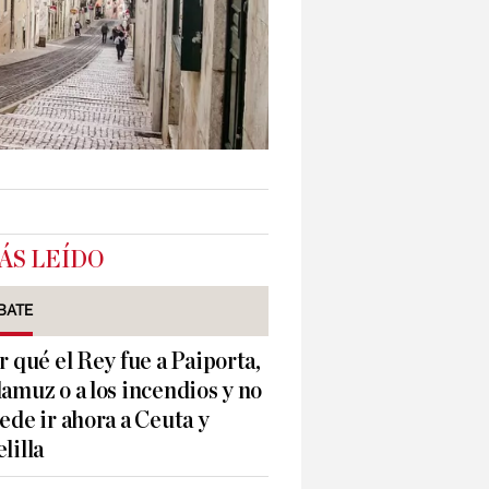
ÁS LEÍDO
BATE
r qué el Rey fue a Paiporta,
amuz o a los incendios y no
ede ir ahora a Ceuta y
lilla