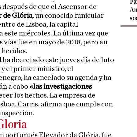
Fa
s después de que el Ascensor de
An
 de Glória
, un conocido funicular
so
entro de Lisboa, la capital
a este miércoles. La última vez que
as vías fue en mayo de 2018, pero en
 heridos.
l
ha decretado este jueves día de luto
 y el primer ministro, el
negro, ha cancelado su agenda y ha
án a cabo
«las investigaciones
ecer los hechos. La empresa de
sboa, Carris, afirma que cumple con
inspección.
Gloria
en portugués Elevador de Glória, fue