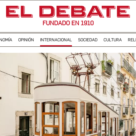
FUNDADO EN 1910
NOMÍA
OPINIÓN
INTERNACIONAL
SOCIEDAD
CULTURA
REL