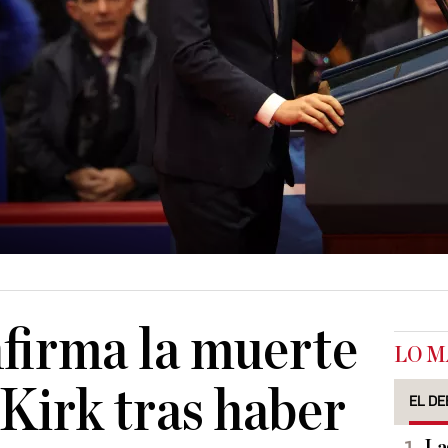
firma la muerte
LO M
 Kirk tras haber
EL DE