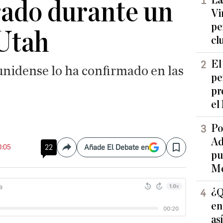
La
rado durante un
Vi
pe
Utah
cl
El
unidense lo ha confirmado en las
pe
pr
el
Po
Ad
0:05
22
Añade El Debate en
Compartir
Save
pu
Me
¿Q
en
as