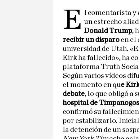
E
l comentarista y 
un estrecho alia
Donald Trump
, 
recibir un disparo
en el
universidad de Utah. «El
Kirk ha fallecido», ha 
plataforma Truth Socia
Según varios vídeos dif
el momento en qu
e Kir
debate
, lo que obligó a
hospital de Timpanogo
confirmó su fallecimient
por estabilizarlo. Inic
la detención de un sos
New York Times
ha acl