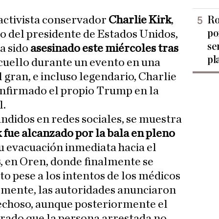
activista conservador
Charlie Kirk
,
Ro
po
do del presidente de Estados Unidos,
se
ha sido
asesinado este miércoles tras
pl
 cuello durante un evento en una
 gran, e incluso legendario, Charlie
confirmado el propio Trump en la
l.
undidos en redes sociales, se muestra
k fue alcanzado por la bala en pleno
 su evacuación inmediata hacia el
s
, en Oren, donde finalmente se
o pese a los intentos de los médicos
ialmente, las autoridades anunciaron
pechoso, aunque posteriormente el
arado
que la persona arrestada no