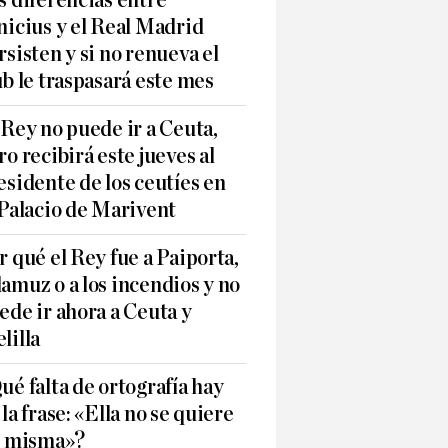
s diferencias entre
nicius y el Real Madrid
rsisten y si no renueva el
ub le traspasará este mes
 Rey no puede ir a Ceuta,
ro recibirá este jueves al
esidente de los ceutíes en
 Palacio de Marivent
r qué el Rey fue a Paiporta,
amuz o a los incendios y no
ede ir ahora a Ceuta y
lilla
ué falta de ortografía hay
 la frase: «Ella no se quiere
í misma»?