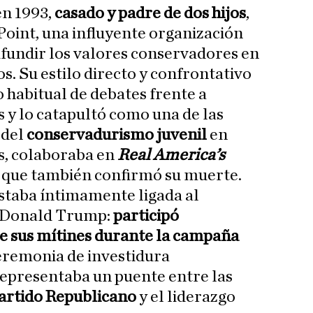
en 1993,
casado y padre de dos hijos
,
oint, una influyente organización
difundir los valores conservadores en
s. Su estilo directo y confrontativo
o habitual de debates frente a
s y lo catapultó como una de las
 del
conservadurismo juvenil
en
s, colaboraba en
Real America’s
va que también confirmó su muerte.
estaba íntimamente ligada al
e Donald Trump:
participó
e sus mítines durante la campaña
 ceremonia de investidura
 representaba un puente entre las
Partido Republicano
y el liderazgo