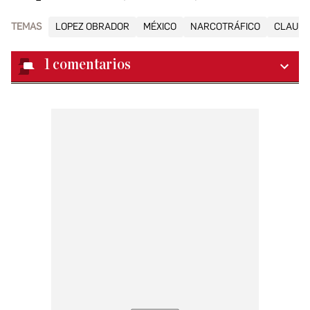
TEMAS
LOPEZ OBRADOR
MÉXICO
NARCOTRÁFICO
CLAUDI
1
comentarios