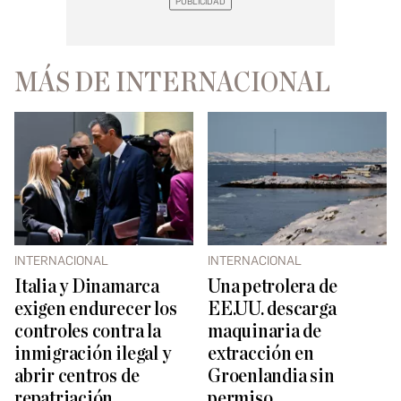
MÁS DE INTERNACIONAL
INTERNACIONAL
INTERNACIONAL
Italia y Dinamarca
Una petrolera de
exigen endurecer los
EE.UU. descarga
controles contra la
maquinaria de
inmigración ilegal y
extracción en
abrir centros de
Groenlandia sin
repatriación
permiso