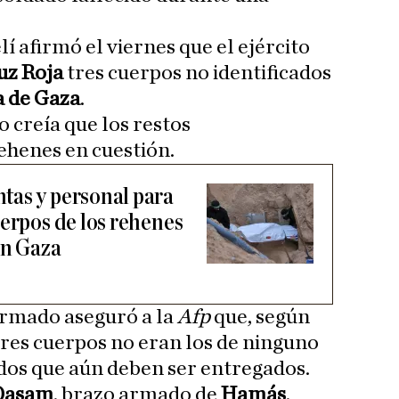
lí afirmó el viernes que el ejército
uz Roja
tres cuerpos no identificados
a de Gaza
.
 creía que los restos
ehenes en cuestión.
tas y personal para
uerpos de los rehenes
en Gaza
armado aseguró a la
Afp
que, según
 tres cuerpos no eran los de ninguno
idos que aún deben ser entregados.
 Qasam
, brazo armado de
Hamás
,