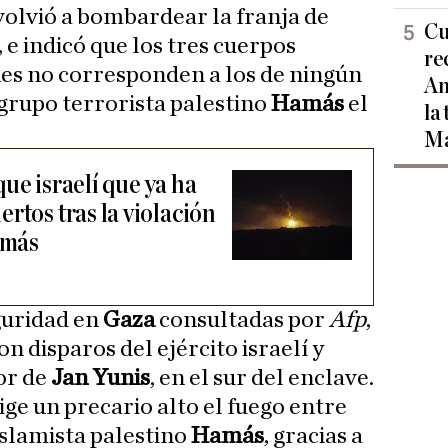
í volvió a bombardear la franja de
Cu
 e indicó que los tres cuerpos
re
nes no corresponden a los de ningún
Am
grupo terrorista palestino
Hamás
el
la
Ma
ue israelí que ya ha
rtos tras la violación
amás
guridad en
Gaza
consultadas por
Afp
,
n disparos del ejército israelí y
or de
Jan Yunis
, en el sur del enclave.
ige un precario alto el fuego entre
islamista palestino
Hamás
, gracias a