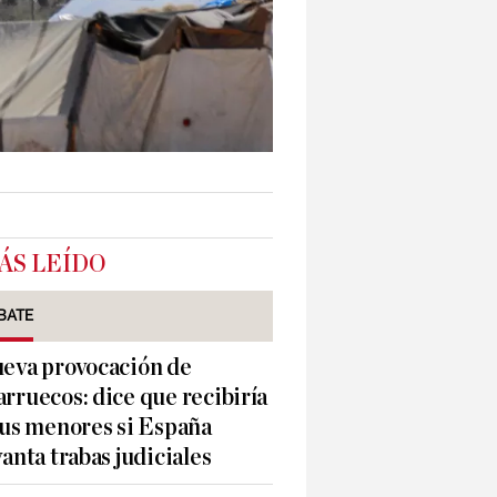
ÁS LEÍDO
BATE
eva provocación de
rruecos: dice que recibiría
sus menores si España
vanta trabas judiciales