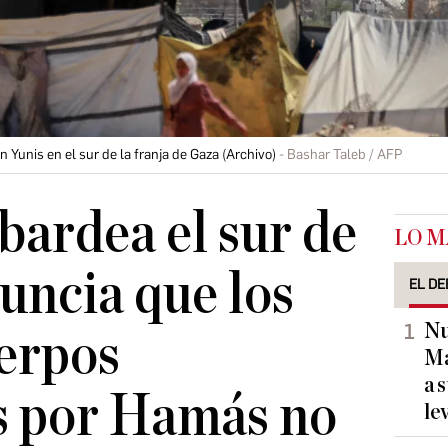
unis en el sur de la franja de Gaza (Archivo)
Bashar Taleb / AFP
bardea el sur de
LO M
uncia que los
EL DE
Nu
erpos
Ma
a 
s por Hamás no
le