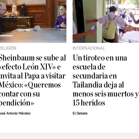
RELIGIÓN
INTERNACIONAL
Sheinbaum se sube al
Un tiroteo en una
«efecto León XIV» e
escuela de
invita al Papa a visitar
secundaria en
México: «Queremos
Tailandia deja al
contar con su
menos seis muertos y
bendición»
15 heridos
osé Antonio Méndez
El Debate