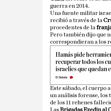
guerra en 2014.
Una fuente militar israe
recibió a través de la
Cr
procedentes de la
franj
Pero también dijo que no
correspondieran a los r
Hamás pide herramien
recuperar todos los c
israelíes que quedan 
El Debate
Este sábado, el cuerpo 
un análisis forense, los
de los 11 rehenes fallec
Las
Brigadas Ezedin al