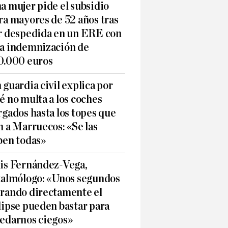
a mujer pide el subsidio
ra mayores de 52 años tras
r despedida en un ERE con
a indemnización de
0.000 euros
 guardia civil explica por
é no multa a los coches
rgados hasta los topes que
n a Marruecos: «Se las
ben todas»
is Fernández-Vega,
talmólogo: «Unos segundos
rando directamente el
lipse pueden bastar para
edarnos ciegos»