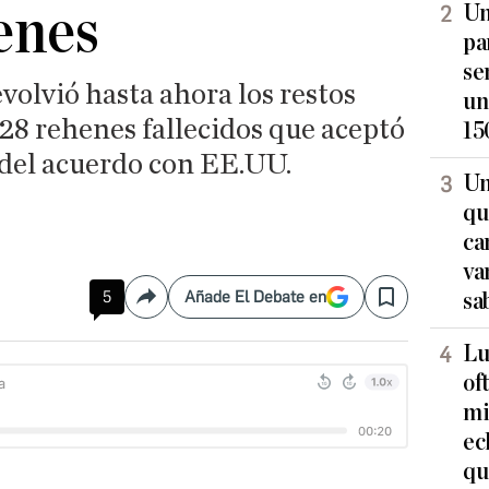
enes
Un
pa
se
evolvió hasta ahora los restos
un
 28 rehenes fallecidos que aceptó
15
 del acuerdo con EE.UU.
Un
qu
ca
va
5
Añade El Debate en
sa
Compartir
Save
Lu
of
mi
ec
qu