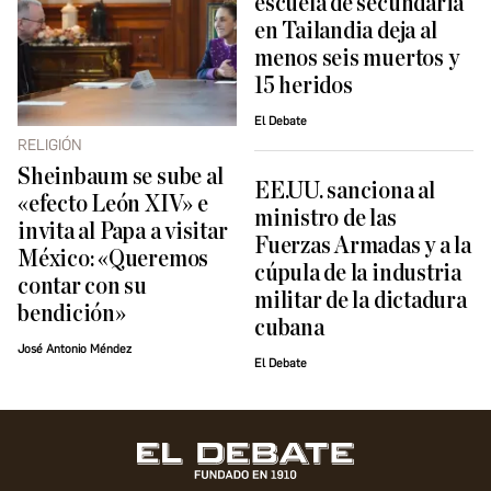
escuela de secundaria
en Tailandia deja al
menos seis muertos y
15 heridos
El Debate
RELIGIÓN
Sheinbaum se sube al
EE.UU. sanciona al
«efecto León XIV» e
ministro de las
invita al Papa a visitar
Fuerzas Armadas y a la
México: «Queremos
cúpula de la industria
contar con su
militar de la dictadura
bendición»
cubana
José Antonio Méndez
El Debate